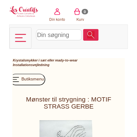
CCookie-styringspanel
0
Din konto
Kurv
Krystalsmykker i sæt eller ready-to-wear
Installationsvejledning
Butiksmenu
Mønster til strygning : MOTIF
STRASS GERBE